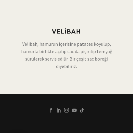
VELIBAH
Velibah, hamurun içerisine patates koyulup,
hamurla birlikte açılıp sac da pişirilip tereyağ
sürülerek servis edilir. Bir çeşit sac böreği
diyebiliriz.